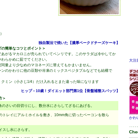
照）
独自製法で焼いた【濃厚ベークドチーズケーキ】
ダの簡単なコツとポイント＞
であがるマカロニが売られていてベンリです。このサラダは冷やしてか
やわらかめに茹でてください。
大注
ば同量より少なめのマヨネーズに替えてもかまいません。
ーンのかわりに他の豆類や冷凍のミックスベジタプルなどでも結構で
クミン（小さじ1/4）だけ入れるとまた違った味になります
ヒップ－10歳！ダイエット部門第1位【骨盤補整スパッツ】
方＞
角のさいの目切りにし、数分水にさらしてざるにあげる。
トレイにアルミホイルを敷き、10mm角に切ったベーコンを散ら
かわ
････
イスし水にさらす。
Che