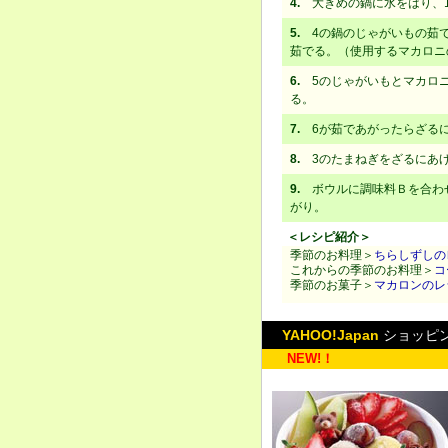
4.
大きめの鍋に水をはり、1
5.
4の鍋のじゃがいもの茹で
茹でる。（使用するマカロニ
6.
5のじゃがいもとマカロニ
る。
7.
6が茹であがったらざるに
8.
3のたまねぎをざるにあげ
9.
ボウルに調味料Ｂを合わせ
がり。
＜レシピ紹介＞
季節のお料理＞
ちらしずしの
これからの季節のお料理＞
コ
季節のお菓子＞
マカロンのレ
YAHOO!Japan
ショッピ
NEW!！