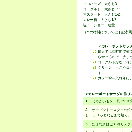
マヨネーズ 大さじ3
ヨーグルト 大さじ1**
マスタード 大さじ1/2
カレー粉 大さじ1/2
塩・コショー 適量
（**の材料については下記参
＜カレーポテトサラ
最近では短時間で茹
ら食べるので、少し
ヨーグルトがなけれ
グリーンピースやコ
す。
カレー粉を入れずに、
＜カレーポテトサラダの作り
1.
じゃがいもを、約15mm
2.
オーブントースターの銀の
し、カリっとなるまで焼く。
3.
たまねぎはごく薄くスラ