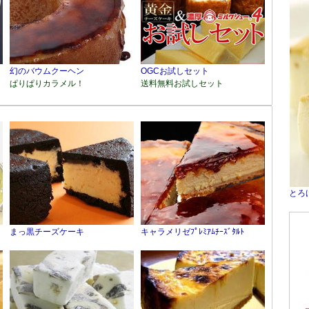
幻のバウムクーヘン
OGCお試しセット
ぱりぱりカラメル！
送料無料お試しセット
とろ
まっ黒チーズケーキ
キャラメリゼﾌﾟﾚﾐｱﾑﾁｰｽﾞﾀﾙﾄ