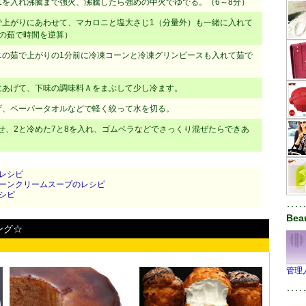
を入れ沸騰まで強火、沸騰したら強めの中火でゆでる。（6～8分）
上がりにあわせて、マカロニと塩大さじ1（分量外）も一緒に入れて
の茹で時間を逆算）
の茹で上がりの1分前に冷凍コーンと冷凍グリンピースも入れて茹で
あげて、下味の調味料Ａをまぶして少し冷ます。
、ペーパータオルなどで軽く絞って水を切る。
、2と冷めた7と8を入れ、ゴムベラなどでさっくり混ぜたらできあ
レシピ
ーンクリームスープのレシピ
シピ
････
Bea
ング☆
管理
････