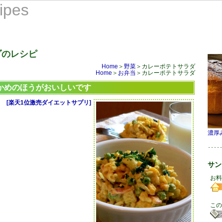
ipes
ダのレシピ
Home
＞
野菜
＞カレーポテトサラダ
Home
＞
お弁当
＞カレーポテトサラダ
かめのほうがおいしいです
[楽天1位激売ダイエットサプリ]
濃厚
････
サン
お料
この