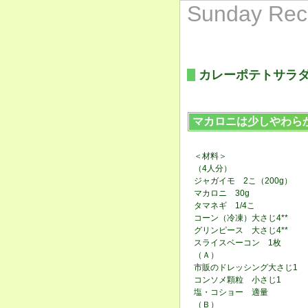
Sunday Rec
カレーポテトサラ
マカロニは少しやわら
＜材料＞
（4人分）
ジャガイモ 2こ（200g）
マカロニ 30g
タマネギ 1/4こ
コーン（冷凍）大さじ4**
グリンピース 大さじ4**
スライスベーコン 1枚
（Ａ）
市販のドレッシング大さじ1
コンソメ顆粒 小さじ1
塩・コショー 適量
（Ｂ）