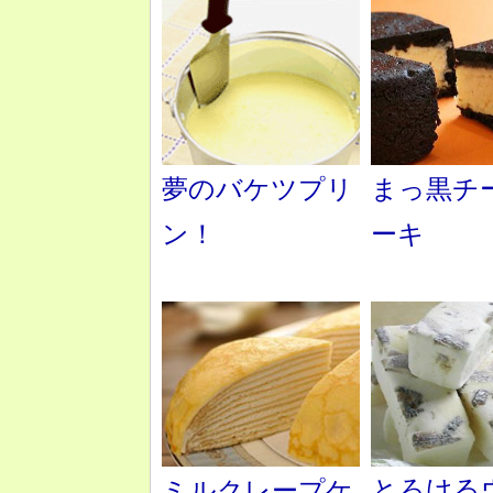
夢のバケツプリ
まっ黒チ
ン！
ーキ
とろける
ミルクレープケ