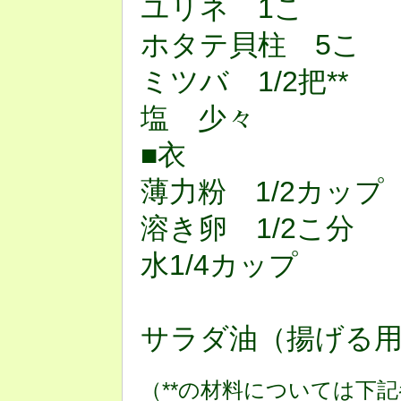
ユリネ 1こ
ホタテ貝柱 5こ
ミツバ 1/2把**
塩 少々
■衣
薄力粉 1/2カップ
溶き卵 1/2こ分
水1/4カップ
サラダ油（揚げる用
（**の材料については下