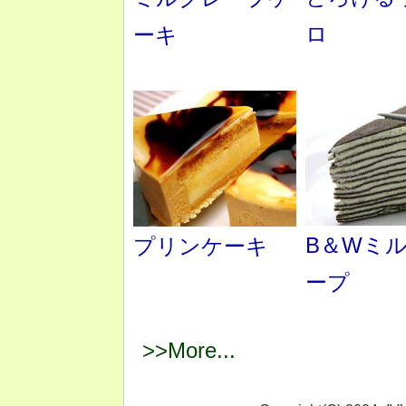
ロ
ーキ
B＆Wミ
プリンケーキ
ープ
>>More...